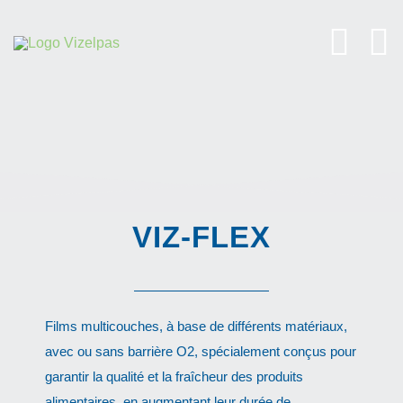
Skip
to
content
VIZ-FLEX
Films multicouches, à base de différents matériaux,
avec ou sans barrière O2, spécialement conçus pour
garantir la qualité et la fraîcheur des produits
alimentaires, en augmentant leur durée de