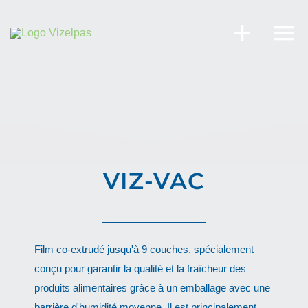
Skip
to
content
VIZ-VAC
Film co-extrudé jusqu'à 9 couches, spécialement
conçu pour garantir la qualité et la fraîcheur des
produits alimentaires grâce à un emballage avec une
barrière d'humidité moyenne. Il est principalement