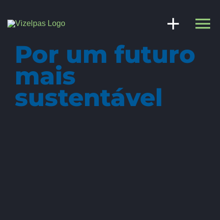
Skip
to
content
Por um futuro
mais
sustentável