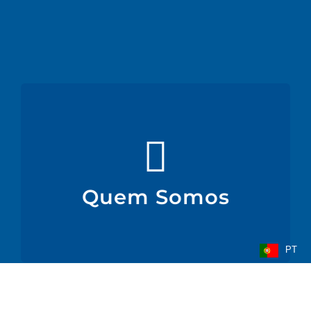
Quem Somos
indústrias alimentar, médico-cirúrgicas e outras.
Produzimos filmes técnicos flexíveis para as
Quem Somos
Quem Somos
PT