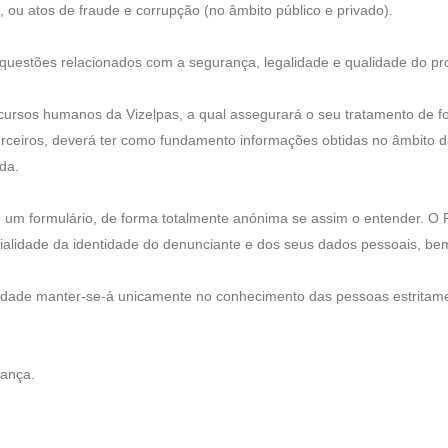
, ou atos de fraude e corrupção (no âmbito público e privado).
 questões relacionados com a segurança, legalidade e qualidade do pr
rsos humanos da Vizelpas, a qual assegurará o seu tratamento de form
erceiros, deverá ter como fundamento informações obtidas no âmbito d
da.
 um formulário, de forma totalmente anónima se assim o entender. O P
cialidade da identidade do denunciante e dos seus dados pessoais, b
idade manter-se-á unicamente no conhecimento das pessoas estritame
rança.