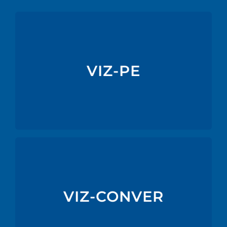
Saber Mais
VIZ-PE
da transformação, alimentar, papel, entre outros.
com base em Polietileno. Próprios para o sector
Filme co-extrudido até 9 camadas, produzido
Filme co-extrudido até 9 camadas, produzido
com base em Polietileno com ou sem barreira ao
O2. Próprios para o sector da transformação,
VIZ-CONVER
alimentar, farmacêutico e outras indústrias.