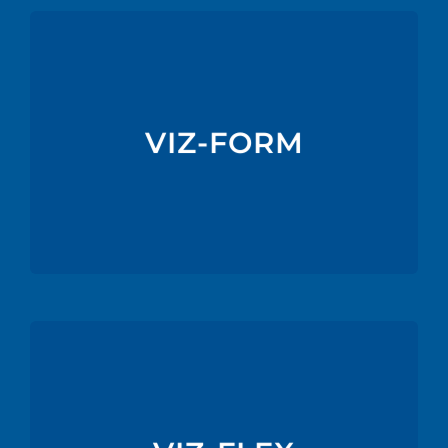
Saber Mais
em termoformação superior ou inferior.
VIZ-FORM
tempo de vida de produtos alimentares. Utilizado
especialmente concebidos para o aumento do
Filme co-extrudido até 9 camadas,
Saber Mais
Green, um filme multicamada 100% reciclável.