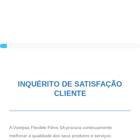
Skip
to
content
INQUÉRITO DE SATISFAÇÃO
CLIENTE
A Vizelpas Flexible Films SA procura continuamente
melhorar a qualidade dos seus produtos e serviços.