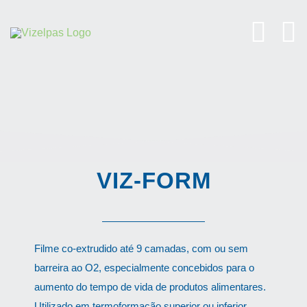
Skip
to
content
VIZ-FORM
Filme co-extrudido até 9 camadas, com ou sem
barreira ao O2, especialmente concebidos para o
aumento do tempo de vida de produtos alimentares.
Utilizado em termoformação superior ou inferior.