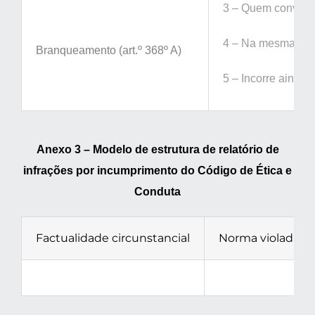
3 – Quem converter
4 – Na mesma pena 
Branqueamento (art.º 368º A)
5 – Incorre ainda 
Anexo 3 – Modelo de estrutura de relatório de
infrações por incumprimento do Código de Ética e
Conduta
Factualidade circunstancial
Norma violada
Column 1 Value
Column 2 Value