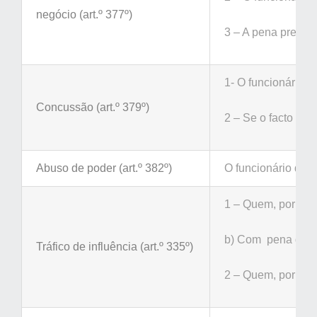
negócio (art.º 377º)
3 – A pena previst
1- O funcionário q
Concussão (art.º 379º)
2 – Se o facto for
Abuso de poder (art.º 382º)
O funcionário que,
1 – Quem, por si o
b) Com
pena de pr
Tráfico de influência (art.º 335º)
2 – Quem, por si o