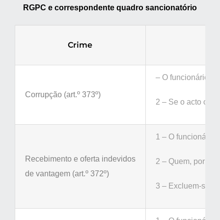
RGPC e correspondente quadro sancionatório
Crime
– O funcionário qu
Corrupção (art.º 373º)
2 – Se o acto ou 
1 – O funcionário 
Recebimento e oferta indevidos
2 – Quem, por si o
de vantagem (art.º 372º)
3 – Excluem-se do